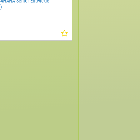
S4HANA Senior Entwickler
)
e