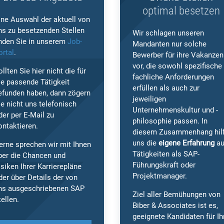
optimal besetzen
ine Auswahl der aktuell von
ns zu besetzenden Stellen
Wir schlagen unseren
inden Sie in unserem
Job-
Mandanten nur solche
ortal
.
Bewerber für ihre Vakanzen
vor, die sowohl spezifische
ollten Sie hier nicht die für
fachliche Anforderungen
ie passende Tätigkeit
erfüllen als auch zur
efunden haben, dann zögern
jeweiligen
ie nicht uns telefonisch
Unternehmenskultur und -
der per E-Mail zu
philosophie passen. In
ontaktieren.
diesem Zusammenhang hilf
uns die
eigene Erfahrung
a
erne sprechen wir mit Ihnen
Tätigkeiten als SAP-
ber die Chancen und
Führungskraft oder
isiken Ihrer Karrierepläne
Projektmanager.
der über Details der von
ns ausgeschriebenen SAP
Ziel aller Bemühungen von
tellen.
Biber & Associates ist es,
geeignete Kandidaten für Ih