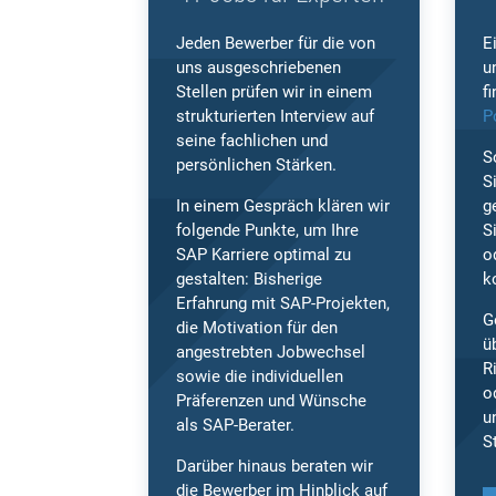
Jeden Bewerber für die von
E
uns ausgeschriebenen
u
Stellen prüfen wir in einem
f
strukturierten Interview auf
P
seine fachlichen und
S
persönlichen Stärken.
S
In einem Gespräch klären wir
g
folgende Punkte, um Ihre
S
SAP Karriere optimal zu
o
gestalten: Bisherige
k
Erfahrung mit SAP-Projekten,
G
die Motivation für den
ü
angestrebten Jobwechsel
R
sowie die individuellen
o
Präferenzen und Wünsche
u
als SAP-Berater.
S
Darüber hinaus beraten wir
die Bewerber im Hinblick auf