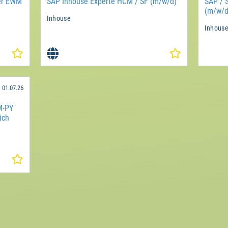
er EWM
SAP Inhouse Experte HCM / SF (m/w/d)
SAP / 
(m/w/d
Inhouse
Inhous
01.07.26
M-PY
ich