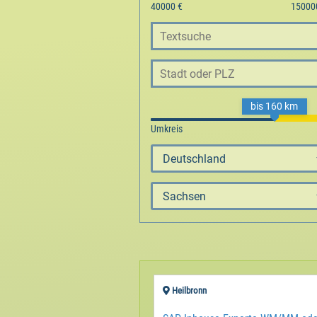
bis 160 km
Heilbronn