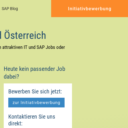
Initiativbewerbung
SAP Blog
d Österreich
n attraktiven IT und SAP Jobs oder
Heute kein passender Job
dabei?
Bewerben Sie sich jetzt:
zur Initiativbewerbung
Kontaktieren Sie uns
direkt: