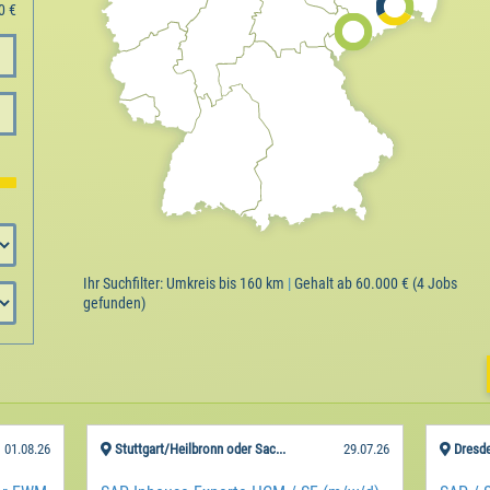
Ihr Suchfilter:
Umkreis bis 160 km
|
Gehalt ab 60.000 €
(4 Jobs
gefunden)
01.08.26
Stuttgart/Heilbronn oder Sac...
29.07.26
Dresd