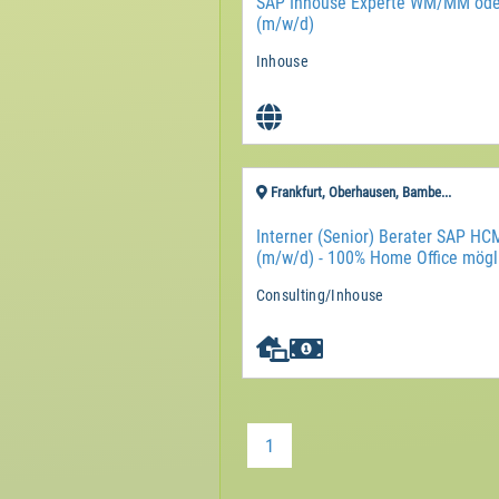
SAP Inhouse Experte WM/MM od
(m/w/d)
Inhouse
Frankfurt, Oberhausen, Bambe...
Interner (Senior) Berater SAP HC
(m/w/d) - 100% Home Office mögl
Consulting/Inhouse

1