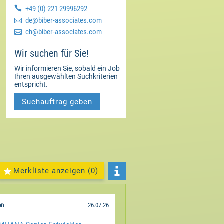

+49 (0) 221 29996292

moc.setaicossa-rebib@ed

moc.setaicossa-rebib@hc
Wir suchen für Sie!
Wir informieren Sie, sobald ein Job
Ihren ausgewählten Suchkriterien
entspricht.
Suchauftrag geben
Merkliste anzeigen (
0
)
en
26.07.26