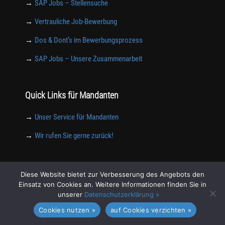
→
SAP Jobs – Stellensuche
→
Vertrauliche Job-Bewerbung
→
Dos & Dont’s im Bewerbungsprozess
→
SAP Jobs – Unsere Zusammenarbeit
Quick Links für Mandanten
→
Unser Service für Mandanten
→
Wir rufen Sie gerne zurück!
Interessante Informationen
Diese Website bietet zur Verbesserung des Angebots den
Einsatz von Cookies an. Weitere Informationen finden Sie in
→
Fachartikel: Dr. Thomas Biber in der Computerwoche
unserer
Datenschutzerklärung »
SAP und Karriere Blog
Cookies nutzen »
auf Cookies verzichten »
Was ist SAP? Die wichtigsten Fakten zur