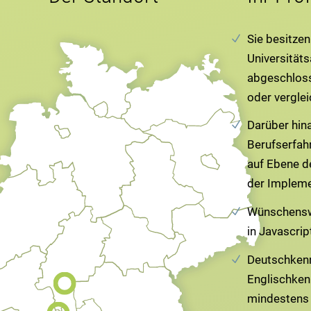
Sie besitzen
Universitäts
abgeschloss
oder verglei
Darüber hin
Berufserfah
auf Ebene d
der Impleme
Wünschensw
in Javascrip
Deutschken
Englischken
mindestens 