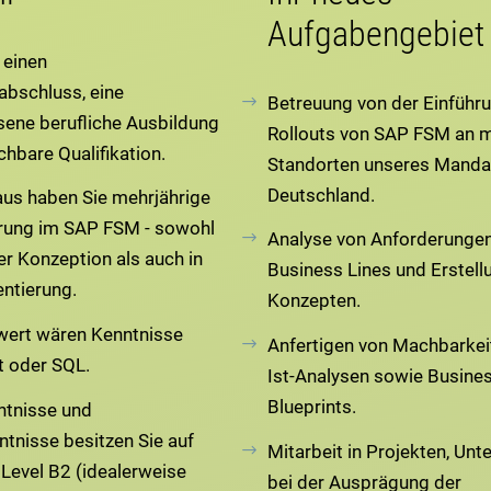
Aufgabengebiet
 einen
abschluss, eine
Betreuung von der Einführ
ene berufliche Ausbildung
Rollouts von SAP FSM an 
chbare Qualifikation.
Standorten unseres Manda
Deutschland.
aus haben Sie mehrjährige
rung im SAP FSM - sowohl
Analyse von Anforderungen
er Konzeption als auch in
Business Lines und Erstell
ntierung.
Konzepten.
ert wären Kenntnisse
Anfertigen von Machbarkei
t oder SQL.
Ist-Analysen sowie Busine
Blueprints.
ntnisse und
ntnisse besitzen Sie auf
Mitarbeit in Projekten, Unt
Level B2 (idealerweise
bei der Ausprägung der