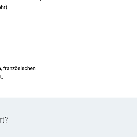
hr).
n, französischen
t.
rt?