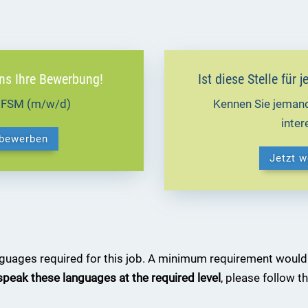
uns Ihre Bewerbung!
Ist diese Stelle für
P FSM (m/w/d)
Kennen Sie jemand
inte
 bewerben
Jetzt 
anguages required for this job. A minimum requirement would
 speak these languages at the required level
, please follow t