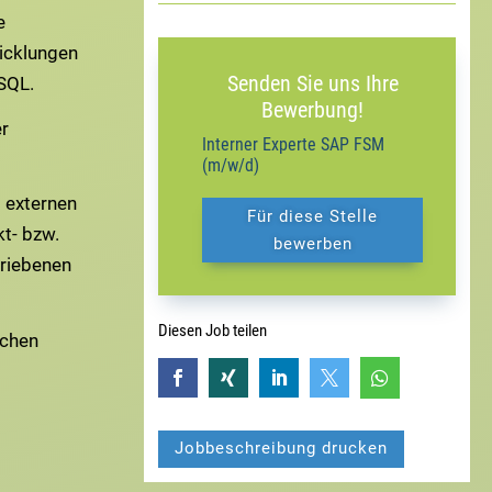
e
icklungen
Senden Sie uns Ihre
SQL.
Bewerbung!
r
Interner Experte SAP FSM
(m/w/d)
 externen
Für diese Stelle
kt- bzw.
bewerben
hriebenen
Diesen Job teilen
schen





Jobbeschreibung drucken