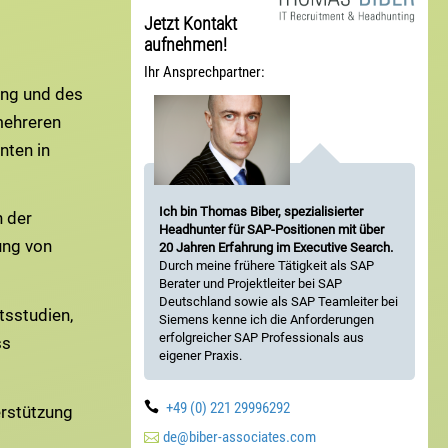
Jetzt Kontakt
aufnehmen!
Ihr Ansprechpartner:
ung und des
mehreren
nten in
Ich bin Thomas Biber, spezialisierter
 der
Headhunter für SAP-Positionen mit über
ung von
20 Jahren Erfahrung im Executive Search.
Durch meine frühere Tätigkeit als SAP
Berater und Projektleiter bei SAP
Deutschland sowie als SAP Teamleiter bei
tsstudien,
Siemens kenne ich die Anforderungen
erfolgreicher SAP Professionals aus
ss
eigener Praxis.

+49 (0) 221 29996292
erstützung

de@biber-associates.com