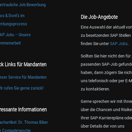
ertrauliche Job-Bewerbung
os & Dont’s im
Die Job-Angebote
rbungsprozess
Eine Auswahl der aktuell vo
AP Jobs – Unsere
zu besetzenden SAP Stellen
mmenarbeit
finden Sie unter
SAP Jobs
.
Sollten Sie hier nicht den für
ck Links für Mandanten
passenden SAP-Job gefund
haben, dann zögern Sie nich
nser Service für Mandanten
uns telefonisch oder per E-M
ir rufen Sie gerne zurück!
zu kontaktieren.
Gerne sprechen wir mit Ihne
eressante Informationen
über die Chancen und Risik
Ihrer SAP-Karrierepläne ode
achartikel: Dr. Thomas Biber
über Details der von uns
er Computerwoche