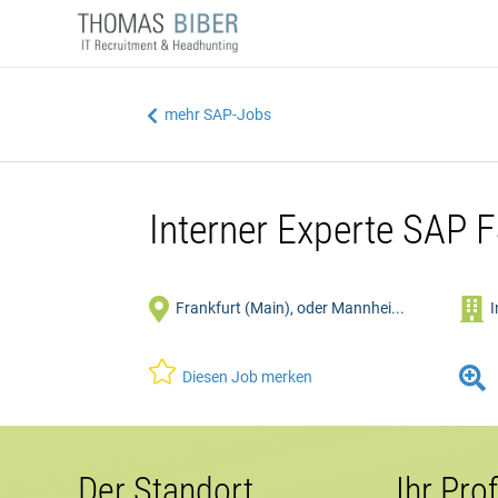
mehr SAP-Jobs

Interner Experte SAP


Frankfurt (Main), oder Mannhei...
I


Diesen Job merken
Der Standort
Ihr Prof