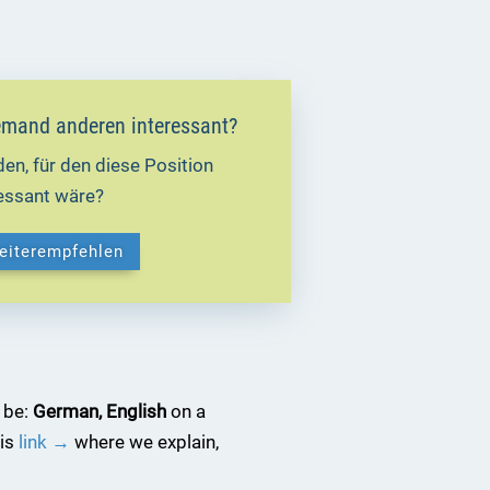
 jemand anderen interessant?
en, für den diese Position
ressant wäre?
weiterempfehlen
 be:
German, English
on a
his
link →
where we explain,