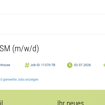
 FSM (m/w/d)


nhouse
Job ID: 11370-TB
02.07.2026
0
gemerkte Jobs anzeigen
il
Ihr neues