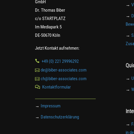
GmbH
→
V
Dr. Thomas Biber
→
D
c/o STARTPLATZ
Bewe
Im Mediapark 5
DE-50670 Köln
→
S
Zusa
Jetzt Kontakt aufnehmen:

+49 (0) 221 29996292
Qui

de@biber-associates.com
→
U

ch@biber-associates.com
Kontaktformular

→
W
→
Impressum
Int
→
Datenschutzerklärung
→
F
in d