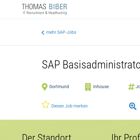
mehr SAP-Jobs

SAP Basisadministrat



Dortmund
Inhouse
Jo


Diesen Job merken
Der Standort
Ihr Prof