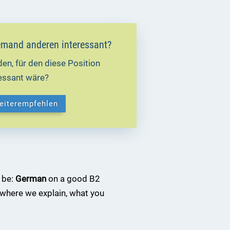
 jemand anderen interessant?
en, für den diese Position
ressant wäre?
weiterempfehlen
 be:
German
on a good B2
where we explain, what you