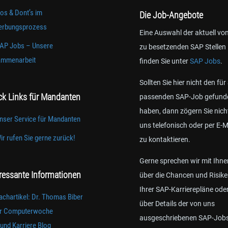
os & Dont’s im
Die Job-Angebote
rbungsprozess
Eine Auswahl der aktuell vo
AP Jobs – Unsere
zu besetzenden SAP Stellen
mmenarbeit
finden Sie unter
SAP Jobs
.
Sollten Sie hier nicht den für
ck Links für Mandanten
passenden SAP-Job gefund
haben, dann zögern Sie nich
nser Service für Mandanten
uns telefonisch oder per E-M
ir rufen Sie gerne zurück!
zu kontaktieren.
Gerne sprechen wir mit Ihne
eressante Informationen
über die Chancen und Risik
Ihrer SAP-Karrierepläne ode
achartikel: Dr. Thomas Biber
über Details der von uns
er Computerwoche
ausgeschriebenen SAP-Job
und Karriere Blog