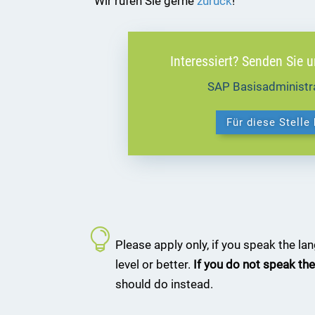
Wir rufen Sie gerne
zurück
!
Interessiert? Senden Sie 
SAP Basisadministr
Für diese Stelle
Please apply only, if you speak the l
level or better.
If you do not speak the
should do instead.