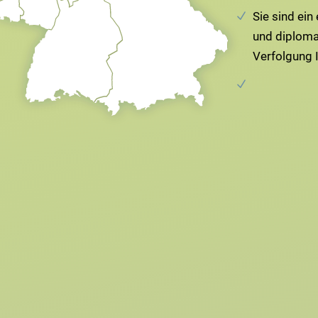
Sie sind ein
und diploma
Verfolgung I