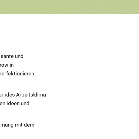
ssante und
how in
erfektionieren
rderndes Arbeitsklima
nen Ideen und
immung mit dem