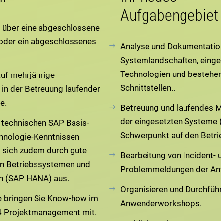
Aufgabengebiet
n über eine abgeschlossene
oder ein abgeschlossenes
Analyse und Dokumentatio
Systemlandschaften, einge
Technologien und bestehe
auf mehrjährige
Schnittstellen..
 in der Betreuung laufender
e.
Betreuung und laufendes M
der eingesetzten Systeme 
 technischen SAP Basis-
Schwerpunkt auf den Betri
hnologie-Kenntnissen
e sich zudem durch gute
Bearbeitung von Incident- 
in Betriebssystemen und
Problemmeldungen der An
n (SAP HANA) aus.
Organisieren und Durchfüh
e bringen Sie Know-how im
Anwenderworkshops.
4 Projektmanagement mit.