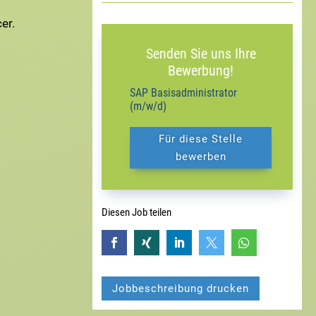
er.
Senden Sie uns Ihre
Bewerbung!
SAP Basisadministrator
(m/w/d)
Für diese Stelle
bewerben
Diesen Job teilen





Jobbeschreibung drucken