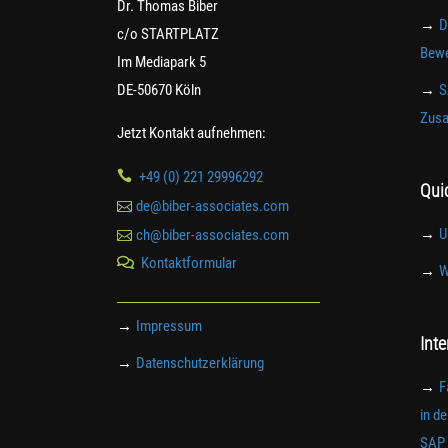
Dr. Thomas Biber
→
D
c/o STARTPLATZ
Bewe
Im Mediapark 5
DE-50670 Köln
→
S
Zusa
Jetzt Kontakt aufnehmen:

+49 (0) 221 29996292
Qui

de@biber-associates.com
→
U

ch@biber-associates.com
Kontaktformular

→
W
→
Impressum
Int
→
Datenschutzerklärung
→
F
in d
SAP 