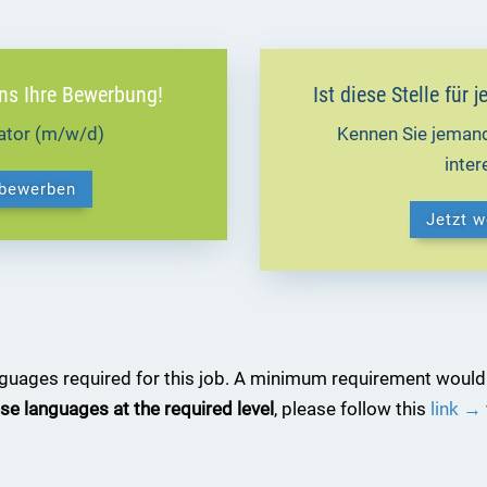
uns Ihre Bewerbung!
Ist diese Stelle für
ator (m/w/d)
Kennen Sie jemand
inte
 bewerben
Jetzt 
anguages required for this job. A minimum requirement would
se languages at the required level
, please follow this
link →