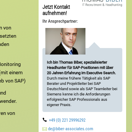
Jetzt Kontakt
aufnehmen!
Ihr Ansprechpartner:
n von
setzten
nden
Ich bin Thomas Biber, spezialisierter
onitoring
Headhunter für SAP-Positionen mit über
(mit einem
20 Jahren Erfahrung im Executive Search.
Durch meine frühere Tätigkeit als SAP
eb von SAP)
Berater und Projektleiter bei SAP
Deutschland sowie als SAP Teamleiter bei
und
Siemens kenne ich die Anforderungen
erfolgreicher SAP Professionals aus
wender.
eigener Praxis.
ren von

+49 (0) 221 29996292

de@biber-associates.com