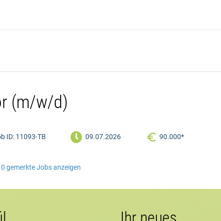
or (m/w/d)

b ID: 11093-TB
09.07.2026
90.000*
0
gemerkte Jobs anzeigen
il
Ihr neues