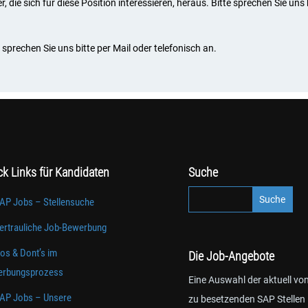
die sich für diese Position interessieren, heraus. Bitte sprechen Sie uns 
sprechen Sie uns bitte per Mail oder telefonisch an.
ck Links für Kandidaten
Suche
AP Jobs – Stellensuche
ertrauliche Job-Bewerbung
os & Dont’s im
Die Job-Angebote
rbungsprozess
Eine Auswahl der aktuell vo
AP Jobs – Unsere
zu besetzenden SAP Stellen