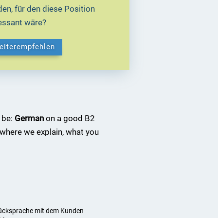
en, für den diese Position
ressant wäre?
weiterempfehlen
 be:
German
on a good B2
where we explain, what you
 Rücksprache mit dem Kunden