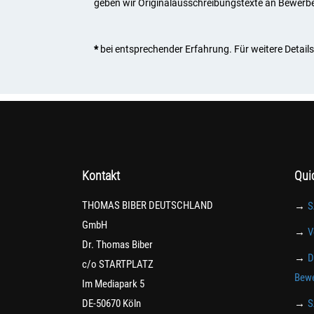
geben wir Originalausschreibungstexte an Bewerber, 
*
bei entsprechender Erfahrung. Für weitere Details 
Kontakt
Qui
THOMAS BIBER DEUTSCHLAND
→
S
GmbH
→
V
Dr. Thomas Biber
→
D
c/o STARTPLATZ
Bewe
Im Mediapark 5
DE-50670 Köln
→
S