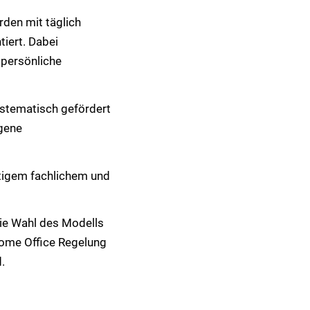
den mit täglich
iert. Dabei
 persönliche
stematisch gefördert
igene
itigem fachlichem und
eie Wahl des Modells
Home Office Regelung
.