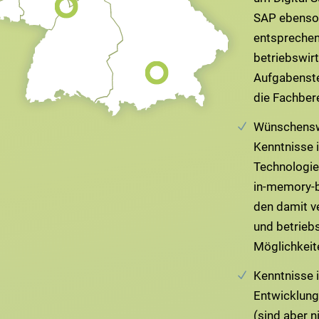
SAP ebenso 
entspreche
betriebswir
Aufgabenste
die Fachber
Wünschensw
Kenntnisse 
Technologie
in-memory-
den damit v
und betrieb
Möglichkeit
Kenntnisse 
Entwicklun
(sind aber n