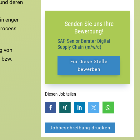
und deren
in enger
Senden Sie uns Ihre
Process
Bewerbung!
SAP Senior Berater Digital
Supply Chain (m/w/d)
g von
 bzw.
Für diese Stelle
bewerben
Diesen Job teilen





Jobbeschreibung drucken