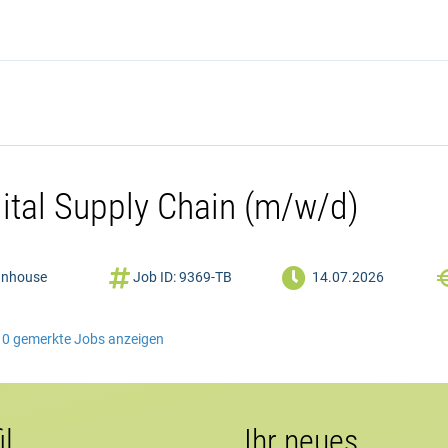
gital Supply Chain (m/w/d)


Inhouse
Job ID: 9369-TB
14.07.2026
0
gemerkte Jobs anzeigen
il
Ihr neues