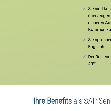
Sie sind kun
überzeugen
sicheres Au
Kommunikat
Sie spreche
Englisch.
Der Reiseant
40%.
Ihre Benefits
als
SAP Seni