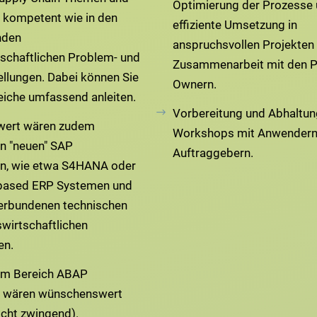
Optimierung der Prozesse 
kompetent wie in den
effiziente Umsetzung in
nden
anspruchsvollen Projekten 
tschaftlichen Problem- und
Zusammenarbeit mit den 
llungen. Dabei können Sie
Ownern.
eiche umfassend anleiten.
Vorbereitung und Abhaltun
ert wären zudem
Workshops mit Anwendern
in "neuen" SAP
Auftraggebern.
n, wie etwa S4HANA oder
based ERP Systemen und
erbundenen technischen
swirtschaftlichen
en.
im Bereich ABAP
g wären wünschenswert
icht zwingend).