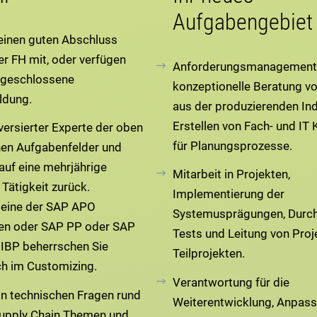
Aufgabengebiet
 einen guten Abschluss
er FH mit, oder verfügen
Anforderungsmanagement
bgeschlossene
konzeptionelle Beratung v
ldung.
aus der produzierenden Ind
Erstellen von Fach- und IT
 versierter Experte der oben
für Planungsprozesse.
en Aufgabenfelder und
 auf eine mehrjährige
Mitarbeit in Projekten,
 Tätigkeit zurück.
Implementierung der
 eine der SAP APO
Systemusprägungen, Durch
n oder SAP PP oder SAP
Tests und Leitung von Proj
IBP beherrschen Sie
Teilprojekten.
uch im Customizing.
Verantwortung für die
in technischen Fragen rund
Weiterentwicklung, Anpas
Supply Chain Themen und