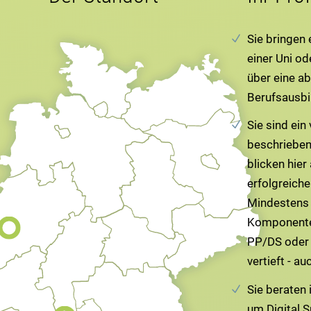
Sie bringen
einer Uni od
über eine a
Berufsausbi
Sie sind ein
beschrieben
blicken hier
erfolgreiche
Mindestens
Komponente
PP/DS oder 
vertieft - a
Sie beraten 
um Digital 