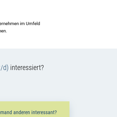
ternehmen im Umfeld
nen.
w/d)
interessiert?
 jemand anderen interessant?