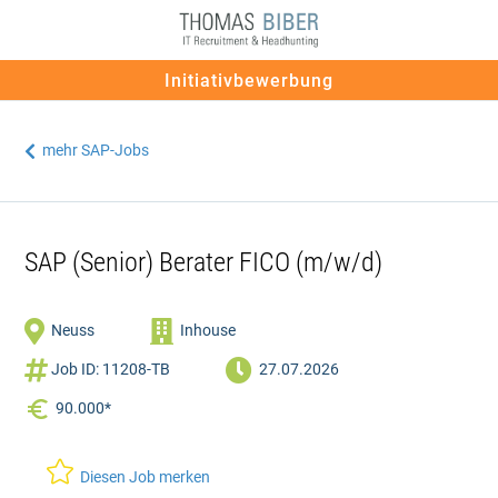
Initiativbewerbung
mehr SAP-Jobs

SAP (Senior) Berater FICO (m/w/d)


Neuss
Inhouse


Job ID: 11208-TB
27.07.2026
90.000*

Diesen Job merken