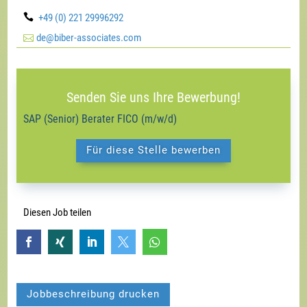

+49 (0) 221 29996292

de@biber-associates.com
Senden Sie uns Ihre Bewerbung!
SAP (Senior) Berater FICO (m/w/d)
Für diese Stelle bewerben
Diesen Job teilen





Jobbeschreibung drucken