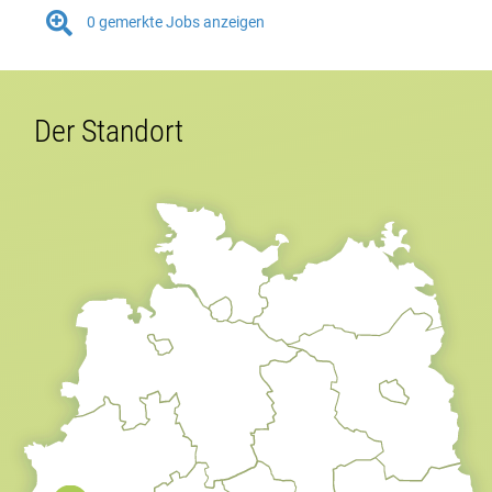

0
gemerkte Jobs anzeigen
Der Standort