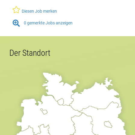

Diesen Job merken

0
gemerkte Jobs anzeigen
Der Standort