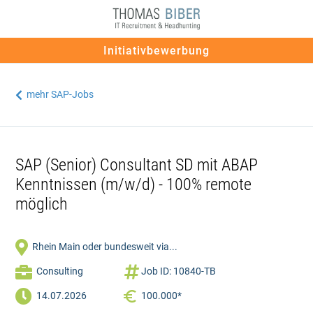
Initiativbewerbung
mehr SAP-Jobs

SAP (Senior) Consultant SD mit ABAP
Kenntnissen (m/w/d) - 100% remote
möglich

Rhein Main oder bundesweit via...


Consulting
Job ID: 10840-TB

14.07.2026
100.000*