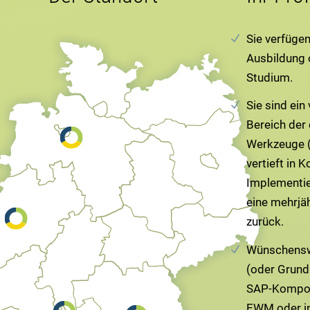
Sie verfüge
Ausbildung 
Studium.
Sie sind ein
Bereich der
Werkzeuge 
vertieft in 
Implementie
eine mehrjäh
zurück.
Wünschensw
(oder Grund
SAP-Kompon
EWM oder i