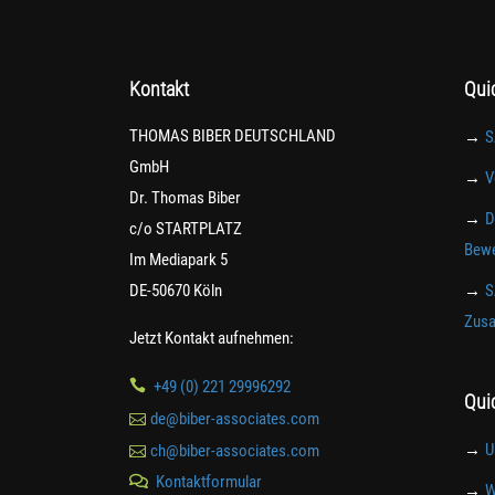
Kontakt
Qui
THOMAS BIBER DEUTSCHLAND
→
S
GmbH
→
V
Dr. Thomas Biber
→
D
c/o STARTPLATZ
Bewe
Im Mediapark 5
DE-50670 Köln
→
S
Zusa
Jetzt Kontakt aufnehmen:

+49 (0) 221 29996292
Qui

de@biber-associates.com
→
U

ch@biber-associates.com
Kontaktformular

→
W