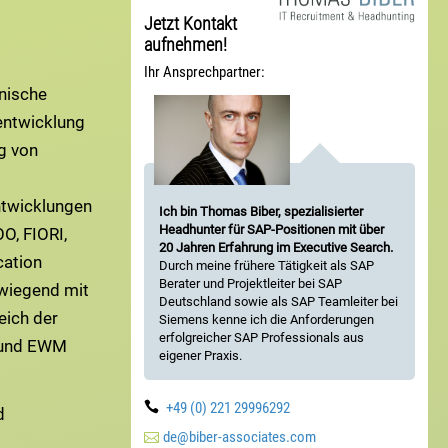
Jetzt Kontakt
aufnehmen!
Ihr Ansprechpartner:
nische
entwicklung
g von
ntwicklungen
Ich bin Thomas Biber, spezialisierter
Headhunter für SAP-Positionen mit über
O, FIORI,
20 Jahren Erfahrung im Executive Search.
cation
Durch meine frühere Tätigkeit als SAP
Berater und Projektleiter bei SAP
wiegend mit
Deutschland sowie als SAP Teamleiter bei
eich der
Siemens kenne ich die Anforderungen
erfolgreicher SAP Professionals aus
 und EWM
eigener Praxis.

+49 (0) 221 29996292
d

de@biber-associates.com