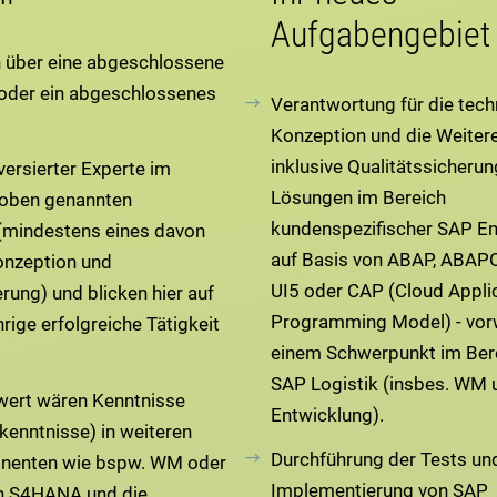
Aufgabengebiet
n über eine abgeschlossene
oder ein abgeschlossenes
Verantwortung für die tech
Konzeption und die Weiter
inklusive Qualitätssicherun
 versierter Experte im
Lösungen im Bereich
 oben genannten
kundenspezifischer SAP E
(mindestens eines davon
auf Basis von ABAP, ABAPO
Konzeption und
UI5 oder CAP (Cloud Appli
rung) und blicken hier auf
Programming Model) - vor
rige erfolgreiche Tätigkeit
einem Schwerpunkt im Ber
SAP Logistik (insbes. WM
ert wären Kenntnisse
Entwicklung).
kenntnisse) in weiteren
Durchführung der Tests un
enten wie bspw. WM oder
Implementierung von SAP
n S4HANA und die