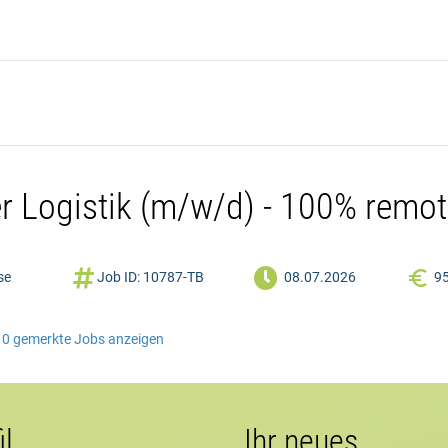
er Logistik (m/w/d) - 100% remo


use
Job ID: 10787-TB
08.07.2026
9
0
gemerkte Jobs anzeigen
il
Ihr neues