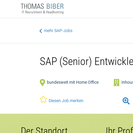
mehr SAP-Jobs

SAP (Senior) Entwickl


bundesweit mit Home Office
Inho


Diesen Job merken
Der Standort
Ihr Prof