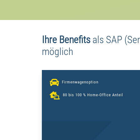
Ihre Benefits
als
SAP (Sen
möglich

Firmenwagenoption

80 bis 100 % Home-Office Anteil