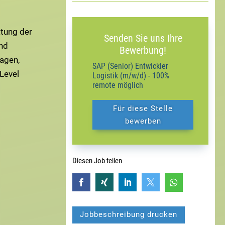
atung der
Senden Sie uns Ihre
nd
Bewerbung!
ragen,
SAP (Senior) Entwickler
Level
Logistik (m/w/d) - 100%
remote möglich
Für diese Stelle
bewerben
Diesen Job teilen





Jobbeschreibung drucken