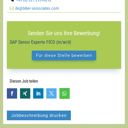
+49 (0) 221 29996292

de@biber-associates.com
Senden Sie uns Ihre Bewerbung!
SAP Senior Experte FICO (m/w/d)
Für diese Stelle bewerben
Diesen Job teilen





Jobbeschreibung drucken