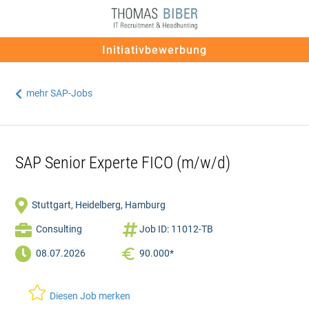
Initiativbewerbung
mehr SAP-Jobs

SAP Senior Experte FICO (m/w/d)

Stuttgart, Heidelberg, Hamburg


Consulting
Job ID: 11012-TB

08.07.2026
90.000*

Diesen Job merken