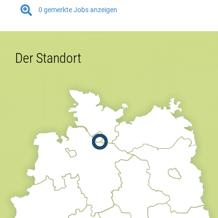

0
gemerkte Jobs anzeigen
Der Standort