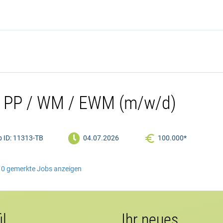
kt PP / WM / EWM (m/w/d)

 ID: 11313-TB
04.07.2026
100.000*
0
gemerkte Jobs anzeigen
il
Ihr neues