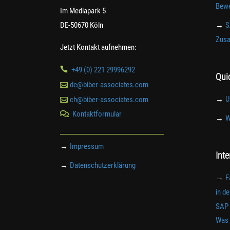
Bewe
Im Mediapark 5
DE-50670 Köln
→
S
Zusa
Jetzt Kontakt aufnehmen:

+49 (0) 221 29996292
Qui

de@biber-associates.com
→
U

ch@biber-associates.com
Kontaktformular

→
W
→
Impressum
Int
→
Datenschutzerklärung
→
F
in d
SAP 
Was 