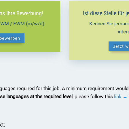
uns Ihre Bewerbung!
Ist diese Stelle für
 / WM / EWM (m/w/d)
Kennen Sie jemand
inte
 bewerben
Jetzt 
anguages required for this job. A minimum requirement would
se languages at the required level
, please follow this
link →
xt: