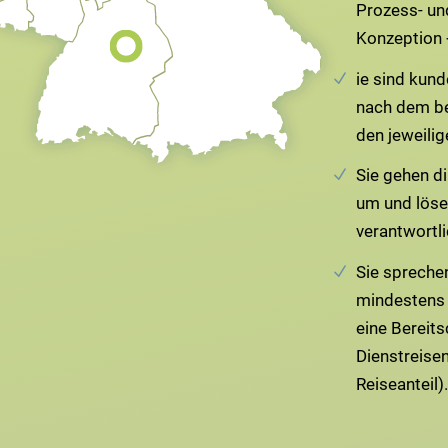
Prozess- un
Konzeption 
ie sind kund
nach dem be
den jeweilig
Sie gehen d
um und lösen
verantwortli
Sie spreche
mindestens 
eine Bereits
Dienstreise
Reiseanteil).