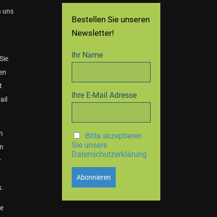
n uns
Bestellen Sie unseren
Newsletter!
Ihr Name
 Sie
en
t
Ihre E-Mail Adresse
ail
n
Bitte akzeptieren
Sie unsere
en
Datenschutzerklärung
r
s.
e