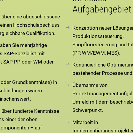
Aufgabengebiet
n über eine abgeschlossene
 einen Hochschulabschluss
Konzeption neuer Lösungen
rgleichbare Qualifikation.
Produktionssteuerung,
Shopfloorsteuerung und Int
ben Sie mehrjährige
(PP, WM/EWM, MES).
s SAP-Spezialist mit
t SAP PP oder WM oder
Kontinuierliche Optimierun
bestehender Prozesse und
(oder Grundkenntnisse) in
Übernahme von
Anbindungen wären
Projektmanagementaufgab
ünschenswert.
Umfeld mit dem beschrieb
Schwerpunkt.
 über fundierte Kenntnisse
ns einer der oben
Mitarbeit in
Komponenten – auf
Implementierungsprojekten