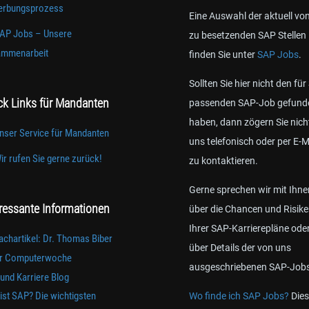
rbungsprozess
Eine Auswahl der aktuell vo
AP Jobs – Unsere
zu besetzenden SAP Stellen
mmenarbeit
finden Sie unter
SAP Jobs
.
Sollten Sie hier nicht den für
ck Links für Mandanten
passenden SAP-Job gefund
haben, dann zögern Sie nich
nser Service für Mandanten
uns telefonisch oder per E-M
ir rufen Sie gerne zurück!
zu kontaktieren.
Gerne sprechen wir mit Ihne
eressante Informationen
über die Chancen und Risik
Ihrer SAP-Karrierepläne ode
achartikel: Dr. Thomas Biber
über Details der von uns
er Computerwoche
ausgeschriebenen SAP-Job
und Karriere Blog
ist SAP? Die wichtigsten
Wo finde ich SAP Jobs?
Dies