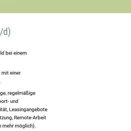
/d)
ld bei einem
 mit einer
.
orge, regelmäßige
port- und
lität, Leasingangebote
ützung, Remote-Arbeit
 mehr möglich).