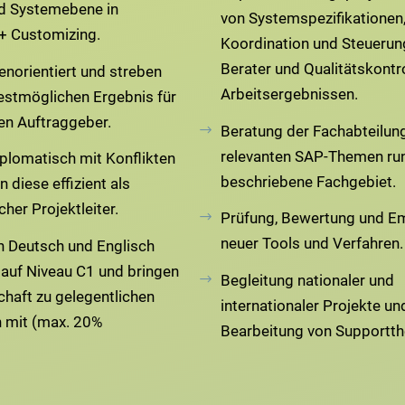
d Systemebene in
von Systemspezifikationen
+ Customizing.
Koordination und Steuerun
Berater und Qualitätskontr
enorientiert und streben
Arbeitsergebnissen.
stmöglichen Ergebnis für
en Auftraggeber.
Beratung der Fachabteilung
relevanten SAP-Themen ru
iplomatisch mit Konflikten
beschriebene Fachgebiet.
 diese effizient als
cher Projektleiter.
Prüfung, Bewertung und E
neuer Tools und Verfahren.
n Deutsch und Englisch
auf Niveau C1 und bringen
Begleitung nationaler und
chaft zu gelegentlichen
internationaler Projekte un
n mit (max. 20%
Bearbeitung von Supportt