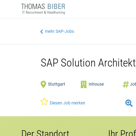
mehr SAP-Jobs

SAP Solution Archite



Stuttgart
Inhouse
Job


Diesen Job merken
Der Standort
Ihr Prof