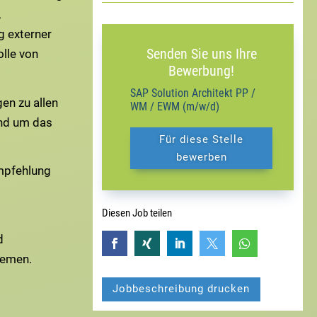
,
g externer
Senden Sie uns Ihre
olle von
Bewerbung!
SAP Solution Architekt PP /
en zu allen
WM / EWM (m/w/d)
nd um das
Für diese Stelle
bewerben
mpfehlung
Diesen Job teilen
d





hemen.
Jobbeschreibung drucken