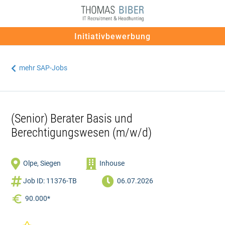
Initiativbewerbung
mehr SAP-Jobs

(Senior) Berater Basis und
Berechtigungswesen (m/w/d)


Olpe, Siegen
Inhouse


Job ID: 11376-TB
06.07.2026
90.000*