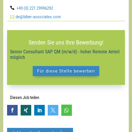

+49 (0) 221 29996292

de@biber-associates.com
Senden Sie uns Ihre Bewerbung!
Senior Consultant SAP QM (m/w/d) - hoher Remote Anteil
möglich
Für diese Stelle bewerben
Diesen Job teilen




