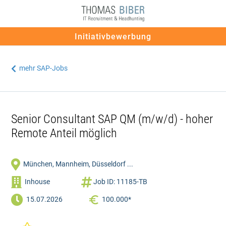
Initiativbewerbung
mehr SAP-Jobs

Senior Consultant SAP QM (m/w/d) - hoher
Remote Anteil möglich

München, Mannheim, Düsseldorf ...


Inhouse
Job ID: 11185-TB

15.07.2026
100.000*