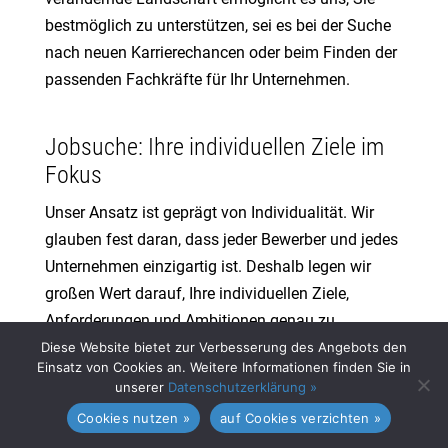
bestmöglich zu unterstützen, sei es bei der Suche
nach neuen Karrierechancen oder beim Finden der
passenden Fachkräfte für Ihr Unternehmen.
Jobsuche: Ihre individuellen Ziele im
Fokus
Unser Ansatz ist geprägt von Individualität. Wir
glauben fest daran, dass jeder Bewerber und jedes
Unternehmen einzigartig ist. Deshalb legen wir
großen Wert darauf, Ihre individuellen Ziele,
Anforderungen und Ambitionen genau zu
verstehen. Ob Sie als Bewerber den nächsten
Diese Website bietet zur Verbesserung des Angebots den
Einsatz von Cookies an. Weitere Informationen finden Sie in
Schritt in Ihrer SAP-Karriere machen möchten oder
unserer
Datenschutzerklärung »
als Unternehmen hochqualifizierte SAP-Experten
Cookies nutzen »
auf Cookies verzichten »
suchen – wir passen unsere Vermittlung auf Ihre