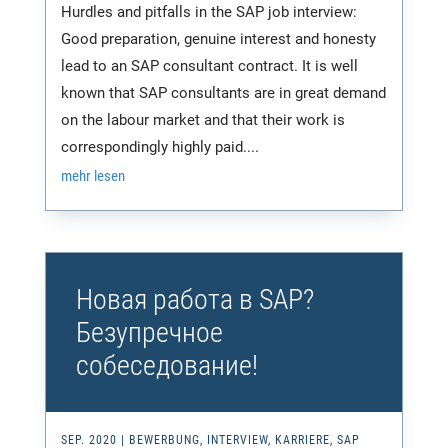
Hurdles and pitfalls in the SAP job interview:
Good preparation, genuine interest and honesty
lead to an SAP consultant contract. It is well
known that SAP consultants are in great demand
on the labour market and that their work is
correspondingly highly paid....
mehr lesen
Новая работа в SAP?
Безупречное
собеседование!
SEP. 2020
|
BEWERBUNG
,
INTERVIEW
,
KARRIERE
,
SAP