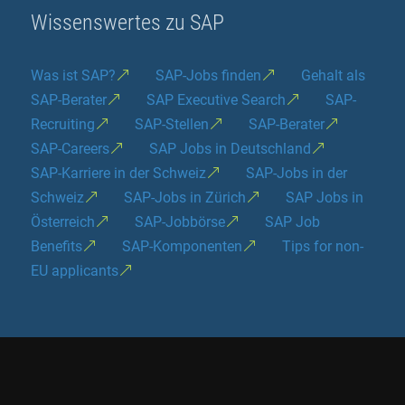
Wissenswertes zu SAP
Was ist SAP?
SAP-Jobs finden
Gehalt als
SAP-Berater
SAP Executive Search
SAP-
Recruiting
SAP-Stellen
SAP-Berater
SAP-Careers
SAP Jobs in Deutschland
SAP-Karriere in der Schweiz
SAP-Jobs in der
Schweiz
SAP-Jobs in Zürich
SAP Jobs in
Österreich
SAP-Jobbörse
SAP Job
Benefits
SAP-Komponenten
Tips for non-
EU applicants