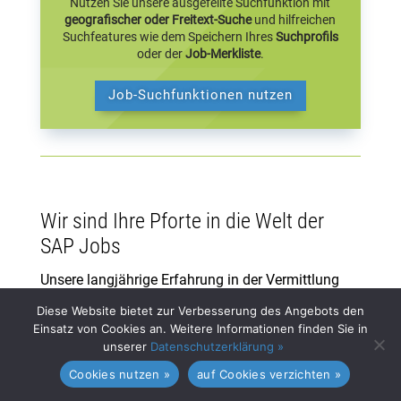
Nutzen Sie unsere ausgefeilte Suchfunktion mit
geografischer oder Freitext-Suche
und hilfreichen
Suchfeatures wie dem Speichern Ihres
Suchprofils
oder der
Job-Merkliste
.
Job-Suchfunktionen nutzen
Wir sind Ihre Pforte in die Welt der
SAP Jobs
Unsere langjährige Erfahrung in der Vermittlung
von SAP Jobs zeichnet uns als
Diese Website bietet zur Verbesserung des Angebots den
vertrauenswürdigen Wegbegleiter aus. Wir
Einsatz von Cookies an. Weitere Informationen finden Sie in
unserer
Datenschutzerklärung »
verstehen, dass SAP Jobs nicht einfach nur Stellen
Cookies nutzen »
auf Cookies verzichten »
sind – sie sind der Schlüssel zu spannenden
beruflichen Perspektiven. Jeder Job bietet die