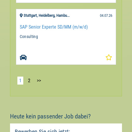
Stuttgart, Heidelberg, Hambu...
04.07.26
SAP Senior Experte SD/MM (m/w/d)
Consulting
1
2
>>
Heute kein passender Job dabei?
Bewerben Sie sich jetzt: