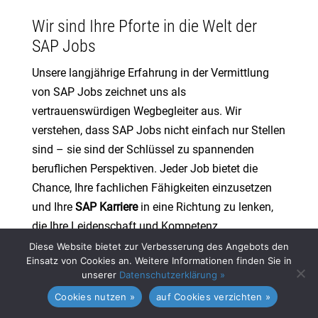
Wir sind Ihre Pforte in die Welt der
SAP Jobs
Unsere langjährige Erfahrung in der Vermittlung
von SAP Jobs zeichnet uns als
vertrauenswürdigen Wegbegleiter aus. Wir
verstehen, dass SAP Jobs nicht einfach nur Stellen
sind – sie sind der Schlüssel zu spannenden
beruflichen Perspektiven. Jeder Job bietet die
Chance, Ihre fachlichen Fähigkeiten einzusetzen
und Ihre
SAP Karriere
in eine Richtung zu lenken,
die Ihre Leidenschaft und Kompetenz
widerspiegelt.
Diese Website bietet zur Verbesserung des Angebots den
Einsatz von Cookies an. Weitere Informationen finden Sie in
Biber & Associates unterstützt sie in jeder
unserer
Datenschutzerklärung »
Karrierestufe: Wir haben passende Angebote für
Cookies nutzen »
auf Cookies verzichten »
SAP-Junioren mit ersten Vorkenntnissen im SAP-