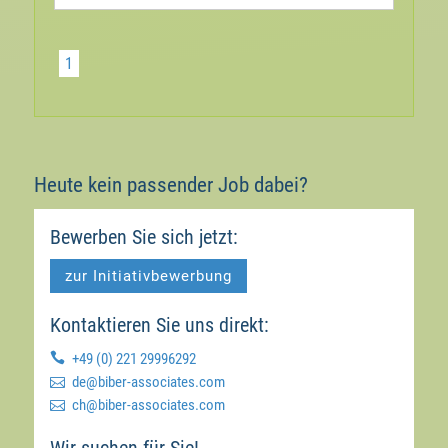
1
Heute kein passender Job dabei?
Bewerben Sie sich jetzt:
zur Initiativbewerbung
Kontaktieren Sie uns direkt:

+49 (0) 221 29996292

moc.setaicossa-rebib@ed

moc.setaicossa-rebib@hc