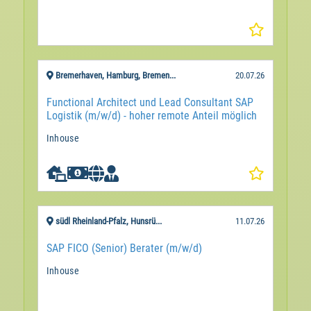
Bremerhaven, Hamburg, Bremen...
20.07.26
Functional Architect und Lead Consultant SAP
Logistik (m/w/d) - hoher remote Anteil möglich
Inhouse

südl Rheinland-Pfalz, Hunsrü...
11.07.26
SAP FICO (Senior) Berater (m/w/d)
Inhouse