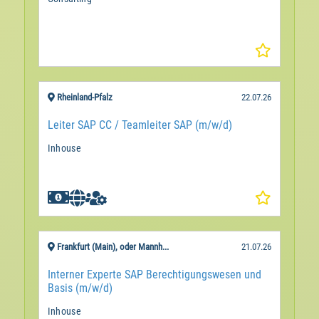
Rheinland-Pfalz
22.07.26
Leiter SAP CC / Teamleiter SAP (m/w/d)
Inhouse

Frankfurt (Main), oder Mannh...
21.07.26
Interner Experte SAP Berechtigungswesen und
Basis (m/w/d)
Inhouse