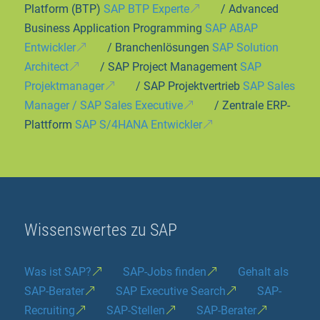
Platform (BTP)
SAP BTP Experte
/ Advanced
Business Application Programming
SAP ABAP
Entwickler
/ Branchenlösungen
SAP Solution
Architect
/ SAP Project Management
SAP
Projektmanager
/ SAP Projektvertrieb
SAP Sales
Manager / SAP Sales Executive
/ Zentrale ERP-
Plattform
SAP S/4HANA Entwickler
Wissenswertes zu SAP
Was ist SAP?
SAP-Jobs finden
Gehalt als
SAP-Berater
SAP Executive Search
SAP-
Recruiting
SAP-Stellen
SAP-Berater