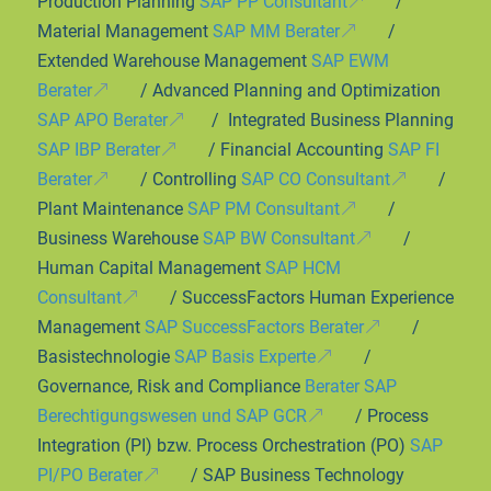
Production Planning
SAP PP Consultant
/
Material Management
SAP MM Berater
/
Extended Warehouse Management
SAP EWM
Berater
/ Advanced Planning and Optimization
SAP APO Berater
/ Integrated Business Planning
SAP IBP Berater
/ Financial Accounting
SAP FI
Berater
/ Controlling
SAP CO Consultant
/
Plant Maintenance
SAP PM Consultant
/
Business Warehouse
SAP BW Consultant
/
Human Capital Management
SAP HCM
Consultant
/ SuccessFactors Human Experience
Management
SAP SuccessFactors Berater
/
Basistechnologie
SAP Basis Experte
/
Governance, Risk and Compliance
Berater SAP
Berechtigungswesen und SAP GCR
/ Process
Integration (PI) bzw. Process Orchestration (PO)
SAP
PI/PO Berater
/ SAP Business Technology