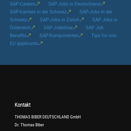
SAP-Careers
SAP Jobs in Deutschland
SAP-Karriere in der Schweiz
SAP-Jobs in der
Schweiz
SAP-Jobs in Zürich
SAP Jobs in
Österreich
SAP-Jobbörse
SAP Job
Benefits
SAP-Komponenten
Tips for non-
EU applicants
Kontakt
THOMAS BIBER DEUTSCHLAND GmbH
Dr. Thomas Biber