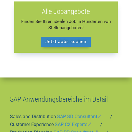
Alle Jobangebote
Finden Sie Ihren idealen Job in Hunderten von
Stellenangeboten!
Jetzt Jobs suchen
SAP Anwendungsbereiche im Detail
Sales and Distribution
SAP SD Consultant
/
Customer Experience
SAP CX Experte
/