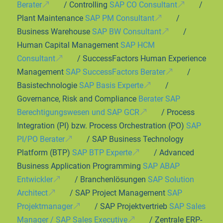
Berater
/ Controlling
SAP CO Consultant
/
Plant Maintenance
SAP PM Consultant
/
Business Warehouse
SAP BW Consultant
/
Human Capital Management
SAP HCM
Consultant
/ SuccessFactors Human Experience
Management
SAP SuccessFactors Berater
/
Basistechnologie
SAP Basis Experte
/
Governance, Risk and Compliance
Berater SAP
Berechtigungswesen und SAP GCR
/ Process
Integration (PI) bzw. Process Orchestration (PO)
SAP
PI/PO Berater
/ SAP Business Technology
Platform (BTP)
SAP BTP Experte
/ Advanced
Business Application Programming
SAP ABAP
Entwickler
/ Branchenlösungen
SAP Solution
Architect
/ SAP Project Management
SAP
Projektmanager
/ SAP Projektvertrieb
SAP Sales
Manager / SAP Sales Executive
/ Zentrale ERP-