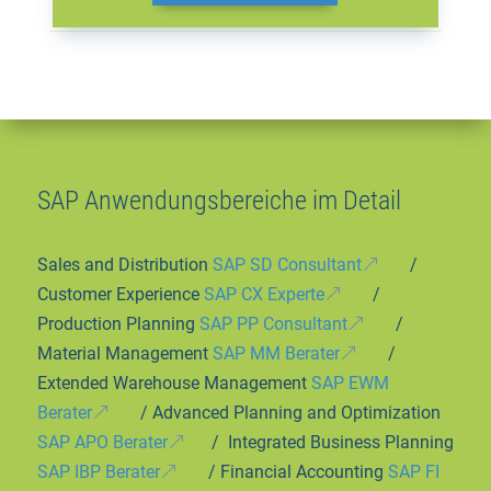
SAP Anwendungsbereiche im Detail
Sales and Distribution
SAP SD Consultant
/
Customer Experience
SAP CX Experte
/
Production Planning
SAP PP Consultant
/
Material Management
SAP MM Berater
/
Extended Warehouse Management
SAP EWM
Berater
/ Advanced Planning and Optimization
SAP APO Berater
/ Integrated Business Planning
SAP IBP Berater
/ Financial Accounting
SAP FI