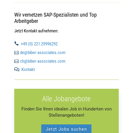
Wir vernetzen SAP-Spezialisten und Top
Arbeitgeber
Jetzt Kontakt aufnehmen:

+49 (0) 221 29996292

de@biber-associates.com

ch@biber-associates.com
Kontakt

Alle Jobangebote
Finden Sie Ihren idealen Job in Hunderten von
Stellenangeboten!
Jetzt Jobs suchen