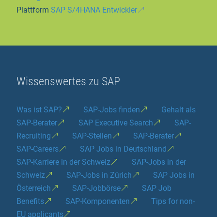
Plattform
SAP S/4HANA Entwickler
Wissenswertes zu SAP
Was ist SAP?
SAP-Jobs finden
Gehalt als
SAP-Berater
SAP Executive Search
SAP-
Recruiting
SAP-Stellen
SAP-Berater
SAP-Careers
SAP Jobs in Deutschland
SAP-Karriere in der Schweiz
SAP-Jobs in der
Schweiz
SAP-Jobs in Zürich
SAP Jobs in
Österreich
SAP-Jobbörse
SAP Job
Benefits
SAP-Komponenten
Tips for non-
EU applicants