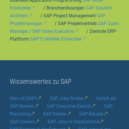
Business Application Programming
SAP ABAP
Entwickler
/ Branchenlösungen
SAP Solution
Architect
/ SAP Project Management
SAP
Projektmanager
/ SAP Projektvertrieb
SAP Sales
Manager / SAP Sales Executive
/ Zentrale ERP-
Plattform
SAP S/4HANA Entwickler
Wissenswertes zu SAP
Was ist SAP?
SAP-Jobs finden
Gehalt als
SAP-Berater
SAP Executive Search
SAP-
Recruiting
SAP-Stellen
SAP-Berater
SAP-Careers
SAP Jobs in Deutschland