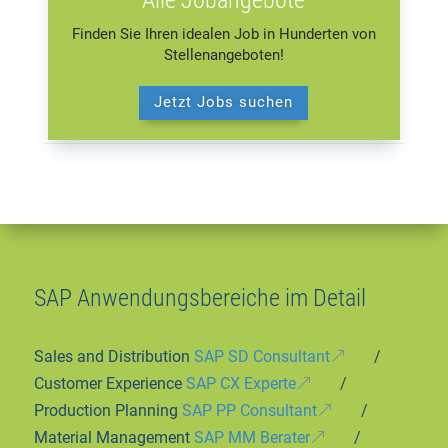
Finden Sie Ihren idealen Job in Hunderten von
Stellenangeboten!
Jetzt Jobs suchen
SAP Anwendungsbereiche im Detail
Sales and Distribution
SAP SD Consultant
/
Customer Experience
SAP CX Experte
/
Production Planning
SAP PP Consultant
/
Material Management
SAP MM Berater
/