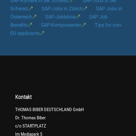
SAP-Karriere in der Schweiz
SAP-Jobs in der
Schweiz
SAP-Jobs in Zürich
SAP Jobs in
Österreich
SAP-Jobbörse
SAP Job
Benefits
SAP-Komponenten
Tips for non-
EU applicants
Kontakt
THOMAS BIBER DEUTSCHLAND GmbH
Dr. Thomas Biber
c/o STARTPLATZ
Im Mediapark 5