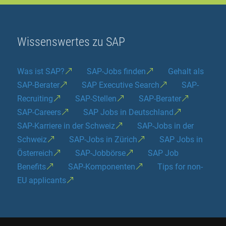
Wissenswertes zu SAP
Was ist SAP?
SAP-Jobs finden
Gehalt als
SAP-Berater
SAP Executive Search
SAP-
Recruiting
SAP-Stellen
SAP-Berater
SAP-Careers
SAP Jobs in Deutschland
SAP-Karriere in der Schweiz
SAP-Jobs in der
Schweiz
SAP-Jobs in Zürich
SAP Jobs in
Österreich
SAP-Jobbörse
SAP Job
Benefits
SAP-Komponenten
Tips for non-
EU applicants