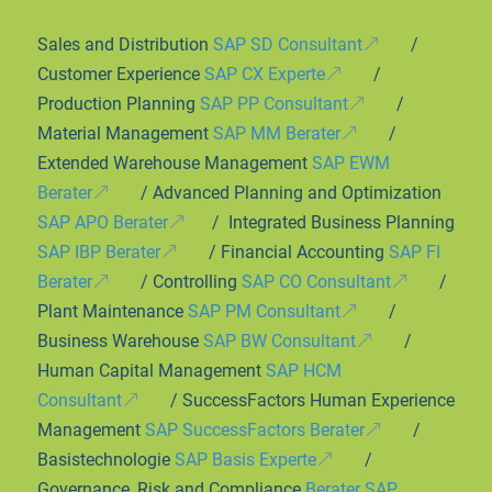
Sales and Distribution
SAP SD Consultant
/
Customer Experience
SAP CX Experte
/
Production Planning
SAP PP Consultant
/
Material Management
SAP MM Berater
/
Extended Warehouse Management
SAP EWM
Berater
/ Advanced Planning and Optimization
SAP APO Berater
/ Integrated Business Planning
SAP IBP Berater
/ Financial Accounting
SAP FI
Berater
/ Controlling
SAP CO Consultant
/
Plant Maintenance
SAP PM Consultant
/
Business Warehouse
SAP BW Consultant
/
Human Capital Management
SAP HCM
Consultant
/ SuccessFactors Human Experience
Management
SAP SuccessFactors Berater
/
Basistechnologie
SAP Basis Experte
/
Governance, Risk and Compliance
Berater SAP