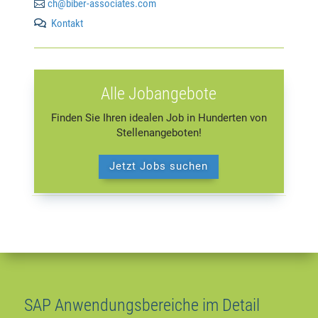

ch@biber-associates.com
Kontakt

Alle Jobangebote
Finden Sie Ihren idealen Job in Hunderten von
Stellenangeboten!
Jetzt Jobs suchen
SAP Anwendungsbereiche im Detail