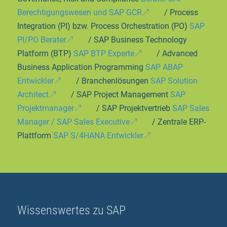
Berechtigungswesen und SAP GCR
/ Process
Integration (PI) bzw. Process Orchestration (PO)
SAP
PI/PO Berater
/ SAP Business Technology
Platform (BTP)
SAP BTP Experte
/ Advanced
Business Application Programming
SAP ABAP
Entwickler
/ Branchenlösungen
SAP Solution
Architect
/ SAP Project Management
SAP
Projektmanager
/ SAP Projektvertrieb
SAP Sales
Manager / SAP Sales Executive
/ Zentrale ERP-
Plattform
SAP S/4HANA Entwickler
Wissenswertes zu SAP