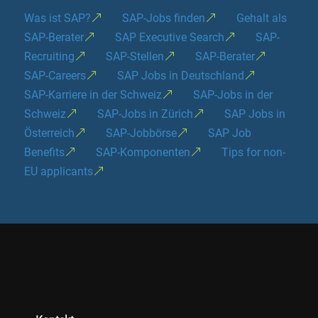
Was ist SAP?
SAP-Jobs finden
Gehalt als
SAP-Berater
SAP Executive Search
SAP-
Recruiting
SAP-Stellen
SAP-Berater
SAP-Careers
SAP Jobs in Deutschland
SAP-Karriere in der Schweiz
SAP-Jobs in der
Schweiz
SAP-Jobs in Zürich
SAP Jobs in
Österreich
SAP-Jobbörse
SAP Job
Benefits
SAP-Komponenten
Tips for non-
EU applicants