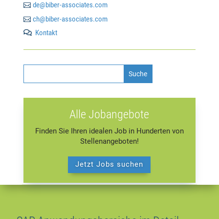

de@biber-associates.com

ch@biber-associates.com
Kontakt

Alle Jobangebote
Finden Sie Ihren idealen Job in Hunderten von
Stellenangeboten!
Jetzt Jobs suchen