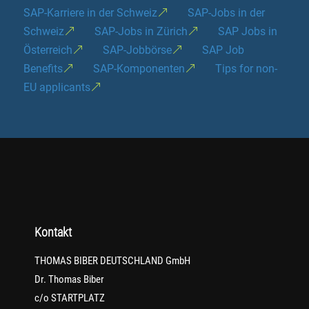
SAP-Karriere in der Schweiz
SAP-Jobs in der
Schweiz
SAP-Jobs in Zürich
SAP Jobs in
Österreich
SAP-Jobbörse
SAP Job
Benefits
SAP-Komponenten
Tips for non-
EU applicants
Kontakt
THOMAS BIBER DEUTSCHLAND GmbH
Dr. Thomas Biber
c/o STARTPLATZ