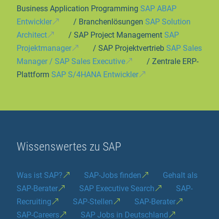
Business Application Programming
SAP ABAP
Entwickler
/ Branchenlösungen
SAP Solution
Architect
/ SAP Project Management
SAP
Projektmanager
/ SAP Projektvertrieb
SAP Sales
Manager / SAP Sales Executive
/ Zentrale ERP-
Plattform
SAP S/4HANA Entwickler
Wissenswertes zu SAP
Was ist SAP?
SAP-Jobs finden
Gehalt als
SAP-Berater
SAP Executive Search
SAP-
Recruiting
SAP-Stellen
SAP-Berater
SAP-Careers
SAP Jobs in Deutschland