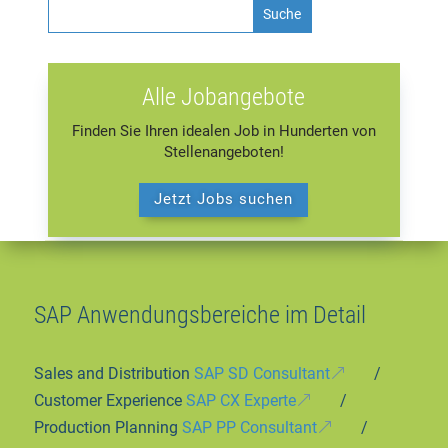
Alle Jobangebote
Finden Sie Ihren idealen Job in Hunderten von
Stellenangeboten!
Jetzt Jobs suchen
SAP Anwendungsbereiche im Detail
Sales and Distribution
SAP SD Consultant
/
Customer Experience
SAP CX Experte
/
Production Planning
SAP PP Consultant
/