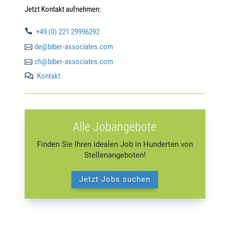
Jetzt Kontakt aufnehmen:

+49 (0) 221 29996292

de@biber-associates.com

ch@biber-associates.com
Kontakt

Alle Jobangebote
Finden Sie Ihren idealen Job in Hunderten von
Stellenangeboten!
Jetzt Jobs suchen