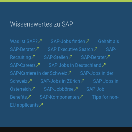
Wissenswertes zu SAP
Was ist SAP?
SAP-Jobs finden
Gehalt als
SAP-Berater
SAP Executive Search
SAP-
Recruiting
SAP-Stellen
SAP-Berater
SAP-Careers
SAP Jobs in Deutschland
SAP-Karriere in der Schweiz
SAP-Jobs in der
Schweiz
SAP-Jobs in Zürich
SAP Jobs in
Österreich
SAP-Jobbörse
SAP Job
Benefits
SAP-Komponenten
Tips for non-
EU applicants