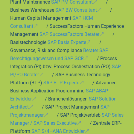
Plant Maintenance
SAP PM Consultant
/
Business Warehouse
SAP BW Consultant
/
Human Capital Management
SAP HCM
Consultant
/ SuccessFactors Human Experience
Management
SAP SuccessFactors Berater
/
Basistechnologie
SAP Basis Experte
/
Governance, Risk and Compliance
Berater SAP
Berechtigungswesen und SAP GCR
/ Process
Integration (PI) bzw. Process Orchestration (PO)
SAP
PI/PO Berater
/ SAP Business Technology
Platform (BTP)
SAP BTP Experte
/ Advanced
Business Application Programming
SAP ABAP
Entwickler
/ Branchenlösungen
SAP Solution
Architect
/ SAP Project Management
SAP
Projektmanager
/ SAP Projektvertrieb
SAP Sales
Manager / SAP Sales Executive
/ Zentrale ERP-
Plattform
SAP S/4HANA Entwickler